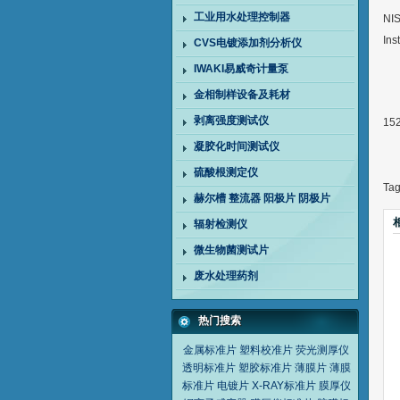
工业用水处理控制器
NI
In
CVS电镀添加剂分析仪
IWAKI易威奇计量泵
金相制样设备及耗材
剥离强度测试仪
15
凝胶化时间测试仪
硫酸根测定仪
Ta
赫尔槽 整流器 阳极片 阴极片
辐射检测仪
微生物菌测试片
废水处理药剂
热门搜索
金属标准片
塑料校准片
荧光测厚仪
透明标准片
塑胶标准片
薄膜片
薄膜
标准片
电镀片
X-RAY标准片
膜厚仪