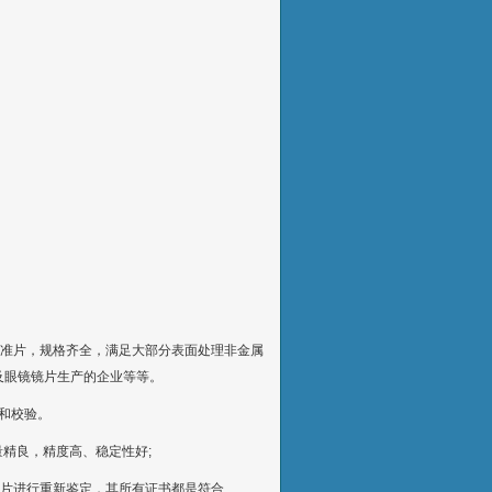
标准片，规格齐全，满足大部分表面处理非金属
及眼镜镜片生产的企业等等。
和校验。
量精良，精度高、稳定性好;
标准片进行重新鉴定，其所有证书都是符合