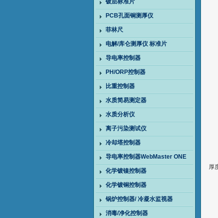
镀层标准片
PCB孔面铜测厚仪
菲林尺
电解/库仑测厚仪 标准片
导电率控制器
PH/ORP控制器
比重控制器
水质简易测定器
水质分析仪
离子污染测试仪
冷却塔控制器
导电率控制器WebMaster ONE
厚
化学镀镍控制器
化学镀铜控制器
锅炉控制器/ 冷凝水监视器
消毒/净化控制器