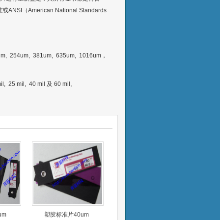
ANSI（American National Standards
5um, 254um, 381um, 635um, 1016um，
mil, 25 mil, 40 mil 及 60 mil。
um
塑胶标准片40um