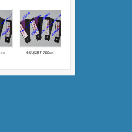
um
涂层标准片200um