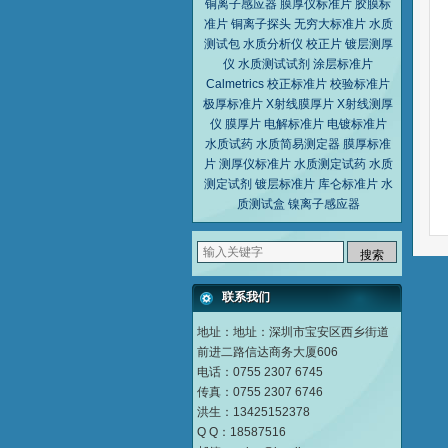
铜离子感应器
膜厚仪标准片
胶膜标
准片
铜离子探头
无穷大标准片
水质
测试包
水质分析仪
校正片
镀层测厚
仪
水质测试试剂
涂层标准片
Calmetrics
校正标准片
校验标准片
极厚标准片
X射线膜厚片
X射线测厚
仪
膜厚片
电解标准片
电镀标准片
水质试药
水质简易测定器
膜厚标准
片
测厚仪标准片
水质测定试药
水质
测定试剂
镀层标准片
库仑标准片
水
质测试盒
镍离子感应器
联系我们
地址：地址：深圳市宝安区西乡街道
前进二路信达商务大厦606
电话：0755 2307 6745
传真：0755 2307 6746
洪生：13425152378
Q Q：18587516