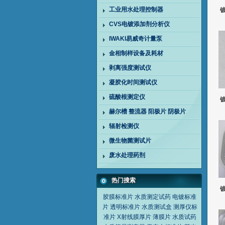
工业用水处理控制器
镀
CVS电镀添加剂分析仪
IWAKI易威奇计量泵
金相制样设备及耗材
剥离强度测试仪
凝胶化时间测试仪
硫酸根测定仪
镀
赫尔槽 整流器 阳极片 阴极片
辐射检测仪
微生物菌测试片
废水处理药剂
热门搜索
镀
胶膜标准片
水质测定试药
电镀标准
片
透明标准片
水质测试盒
测厚仪标
准片
X射线膜厚片
薄膜片
水质试药