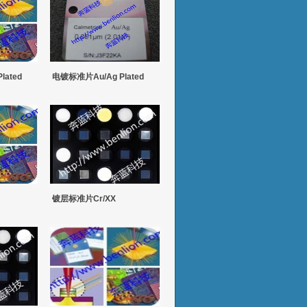
lated
电镀标准片Au/Ag Plated
镀层标准片Cr/XX