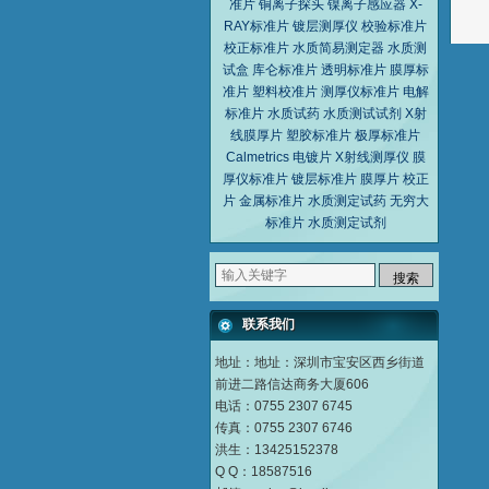
准片
铜离子探头
镍离子感应器
X-
RAY标准片
镀层测厚仪
校验标准片
校正标准片
水质简易测定器
水质测
试盒
库仑标准片
透明标准片
膜厚标
准片
塑料校准片
测厚仪标准片
电解
标准片
水质试药
水质测试试剂
X射
线膜厚片
塑胶标准片
极厚标准片
Calmetrics
电镀片
X射线测厚仪
膜
厚仪标准片
镀层标准片
膜厚片
校正
片
金属标准片
水质测定试药
无穷大
标准片
水质测定试剂
联系我们
地址：地址：深圳市宝安区西乡街道
前进二路信达商务大厦606
电话：0755 2307 6745
传真：0755 2307 6746
洪生：13425152378
Q Q：18587516