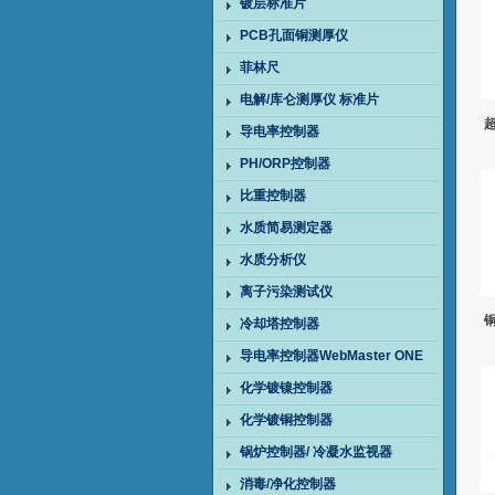
镀层标准片
PCB孔面铜测厚仪
菲林尺
电解/库仑测厚仪 标准片
超
导电率控制器
PH/ORP控制器
比重控制器
水质简易测定器
水质分析仪
离子污染测试仪
铜
冷却塔控制器
导电率控制器WebMaster ONE
化学镀镍控制器
化学镀铜控制器
锅炉控制器/ 冷凝水监视器
消毒/净化控制器