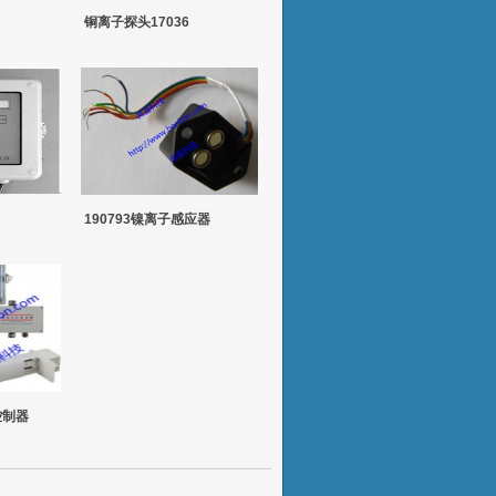
铜离子探头17036
190793镍离子感应器
控制器