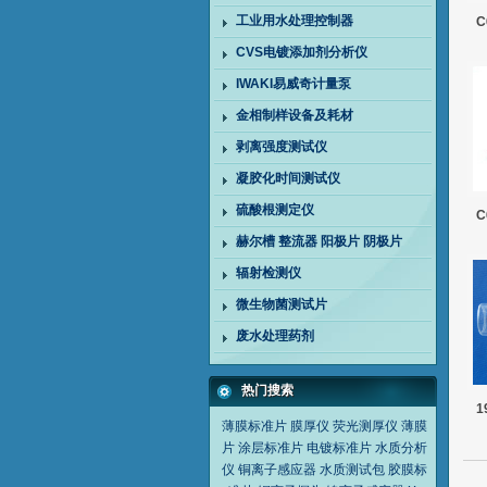
工业用水处理控制器
CVS电镀添加剂分析仪
IWAKI易威奇计量泵
金相制样设备及耗材
剥离强度测试仪
凝胶化时间测试仪
硫酸根测定仪
赫尔槽 整流器 阳极片 阴极片
辐射检测仪
微生物菌测试片
废水处理药剂
热门搜索
1
薄膜标准片
膜厚仪
荧光测厚仪
薄膜
片
涂层标准片
电镀标准片
水质分析
仪
铜离子感应器
水质测试包
胶膜标