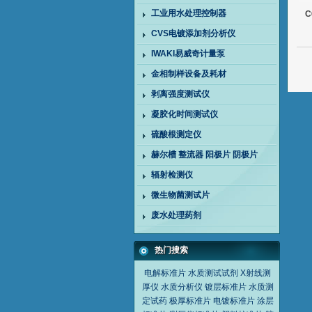
工业用水处理控制器
CVS电镀添加剂分析仪
IWAKI易威奇计量泵
金相制样设备及耗材
剥离强度测试仪
凝胶化时间测试仪
硫酸根测定仪
赫尔槽 整流器 阳极片 阴极片
辐射检测仪
微生物菌测试片
废水处理药剂
热门搜索
电解标准片
水质测试试剂
X射线测
厚仪
水质分析仪
镀层标准片
水质测
定试药
极厚标准片
电镀标准片
涂层