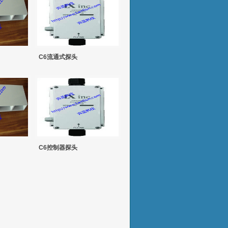
C6流通式探头
C6控制器探头