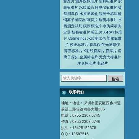
标准片
测厚仪标准片
塑料校准片
胶
膜标准片
水质试药
膜厚仪标准片
镀
层测厚仪
水质测试盒
镍离子感应器
铜离子感应器
薄膜片
透明标准片
水
质测定试剂
膜厚标准片
水质简易测
定器
校验标准片
校正片
X-RAY标准
片
Calmetrics
水质测试包
塑胶标准
片
校正标准片
膜厚仪
荧光测厚仪
薄膜标准片
X射线膜厚片
膜厚片
铜
离子探头
金属标准片
无穷大标准片
库仑标准片
电镀片
联系我们
地址：地址：深圳市宝安区西乡街道
前进二路信达商务大厦606
电话：0755 2307 6745
传真：0755 2307 6746
洪生：13425152378
Q Q：18587516