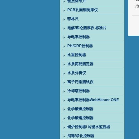
镀层标准片
抱
PCB孔面铜测厚仪
菲林尺
电解/库仑测厚仪 标准片
导电率控制器
PH/ORP控制器
比重控制器
水质简易测定器
水质分析仪
离子污染测试仪
冷却塔控制器
导电率控制器WebMaster ONE
化学镀镍控制器
化学镀铜控制器
锅炉控制器/ 冷凝水监视器
消毒/净化控制器