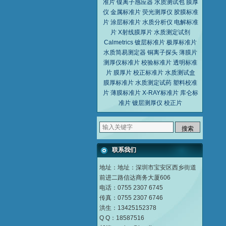
准片
镍离子感应器
水质测试包
膜厚
仪
金属标准片
荧光测厚仪
胶膜标准
片
涂层标准片
水质分析仪
电解标准
片
X射线膜厚片
水质测定试剂
Calmetrics
镀层标准片
极厚标准片
水质简易测定器
铜离子探头
薄膜片
测厚仪标准片
校验标准片
透明标准
片
膜厚片
校正标准片
水质测试盒
膜厚标准片
水质测定试药
塑料校准
片
薄膜标准片
X-RAY标准片
库仑标
准片
镀层测厚仪
校正片
联系我们
地址：地址：深圳市宝安区西乡街道
前进二路信达商务大厦606
电话：0755 2307 6745
传真：0755 2307 6746
洪生：13425152378
Q Q：18587516