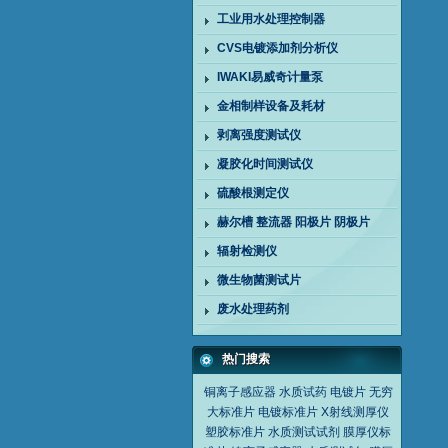
工业用水处理控制器
CVS电镀添加剂分析仪
IWAKI易威奇计量泵
金相制样设备及耗材
剥离强度测试仪
凝胶化时间测试仪
硫酸根测定仪
赫尔槽 整流器 阳极片 阴极片
辐射检测仪
微生物菌测试片
废水处理药剂
热门搜索
铜离子感应器
水质试药
电镀片
无穷
大标准片
电镀标准片
X射线测厚仪
塑胶标准片
水质测试试剂
膜厚仪标